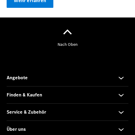
Mehr erfahren
Übersicht
Neuwagenangebote
Übersicht
Transporter
Highlights
Leasing
Privatkunden
Leasing
Gewerbekunden
Finanzierung
Privatkunden
Finanzierung