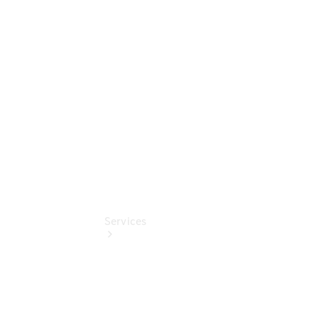
Umbaulösungen
Junge
Sterne
Digitale
Extras
Services