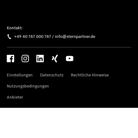
Gewerbekunden
Mercedes-
Benz
Store
Gebrauchtwagensuche
Elektrotransporter
Sprinter
Sprinter
Kastenwagen
eSprinter
Kastenwagen
- elektrisch
Sprinter
Tourer
Sprinter
Pritschenfahrzeug