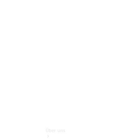
Neufahrzeuggarantie
Online-
Terminbuchung
Pannen- &
Schadenhilfe
Service für
Reisemobile
Teile &
Zubehör
Rückrufe &
Umrüstungen
Über uns