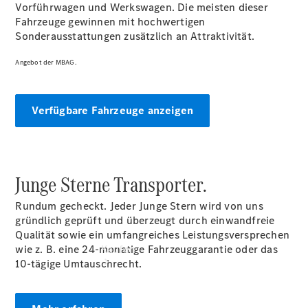
vereinbaren
Vorführwagen und Werkswagen. Die meisten dieser
Beratung
Fahrzeuge gewinnen mit hochwertigen
vereinbaren
Sonderausstattungen zusätzlich an Attraktivität.
Servicetermin
vereinbaren
Angebot der MBAG.
Tel.: +49 (0)
40 767 000
767
Verfügbare Fahrzeuge anzeigen
Junge Sterne Transporter.
Rundum gecheckt. Jeder Junge Stern wird von uns
gründlich geprüft und überzeugt durch einwandfreie
Qualität sowie ein umfangreiches Leistungsversprechen
wie z. B. eine 24-monatige Fahrzeuggarantie oder das
Kaufen
10-tägige Umtauschrecht.