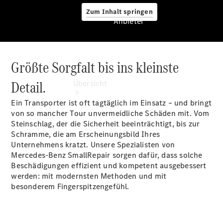
Zum Inhalt springen
Anbieter
Größte Sorgfalt bis ins kleinste
Anbieter
Detail.
Übersicht
Ein Transporter ist oft tagtäglich im Einsatz – und bringt
von so mancher Tour unvermeidliche Schäden mit. Vom
Steinschlag, der die Sicherheit beeinträchtigt, bis zur
Schramme, die am Erscheinungsbild Ihres
Unternehmens kratzt. Unsere Spezialisten von
Mercedes-Benz SmallRepair sorgen dafür, dass solche
Startseite
Beschädigungen effizient und kompetent ausgebessert
Modellübersicht
werden: mit modernsten Methoden und mit
Konfigurator
besonderem Fingerspitzengefühl.
Ansprechpartner
finden
Probefahrt