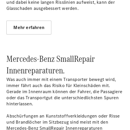
Gewerbekunden
und dabei keine langen Risslinien aufweist, kann der
Mercedes-
Glasschaden ausgebessert werden.
Benz
Store
Gebrauchtwagensuche
Mehr erfahren
Elektrotransporter
Sprinter
Mercedes-Benz SmallRepair
Innenreparaturen.
Was auch immer mit einem Transporter bewegt wird,
Sprinter
immer fährt auch das Risiko für Kleinschäden mit.
Kastenwagen
Gerade im Innenraum können der Fahrer, die Passagiere
eSprinter
oder das Transportgut die unterschiedlichsten Spuren
Kastenwagen
hinterlassen.
- elektrisch
Sprinter
Abschürfungen an Kunststoffverkleidungen oder Risse
Tourer
und Brandlöcher im Sitzbezug sind meist mit den
Sprinter
Mercedes-Benz SmallRepair Innenreparaturen
Pritschenfahrzeug