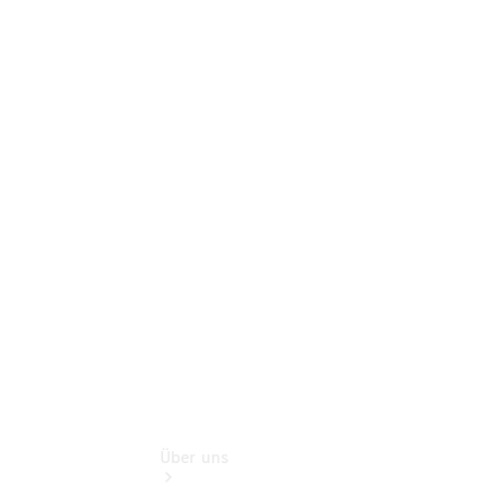
Neufahrzeuggarantie
Online-
Terminbuchung
Pannen- &
Schadenhilfe
Service für
Reisemobile
Teile &
Zubehör
Rückrufe &
Umrüstungen
Über uns