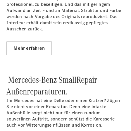
professionell zu beseitigen. Und das mit geringem
eSprinter
Aufwand an Zeit – und an Material. Struktur und Farbe
Pritschenfahrzeug
werden nach Vorgabe des Originals reproduziert. Das
- elektrisch
Interieur erhält damit sein erstklassig gepflegtes
Sprinter
Aussehen zurück.
Fahrgestell
eSprinter
Fahrgestell
- elektrisch
Mehr erfahren
Vito
Mercedes-Benz SmallRepair
Außenreparaturen.
Vito
Ihr Mercedes hat eine Delle oder einen Kratzer? Zögern
Kastenwagen
Sie nicht vor einer Reparatur. Denn eine intakte
eVito
Außenhülle sorgt nicht nur für einen rundum
Kastenwagen
souveränen Auftritt, sondern schützt die Karosserie
- elektrisch
auch vor Witterungseinflüssen und Korrosion.
Vito Mixto