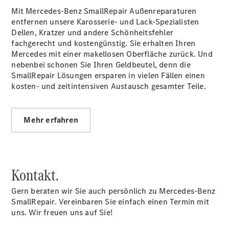
Vito Tourer
Mit Mercedes-Benz SmallRepair Außenreparaturen
eVito
entfernen unsere Karosserie- und Lack-Spezialisten
Tourer -
Dellen, Kratzer und andere Schönheitsfehler
elektrisch
fachgerecht und kostengünstig. Sie erhalten Ihren
Citan
Mercedes mit einer makellosen Oberfläche zurück. Und
nebenbei schonen Sie Ihren Geldbeutel, denn die
SmallRepair Lösungen ersparen in vielen Fällen einen
kosten- und zeitintensiven Austausch gesamter Teile.
Mehr erfahren
Citan
Kastenwagen
eCitan
Kastenwagen
- elektrisch
Kontakt.
Citan
Tourer
Gern beraten wir Sie auch persönlich zu Mercedes-Benz
eCitan
SmallRepair. Vereinbaren Sie einfach einen Termin mit
Tourer -
uns. Wir freuen uns auf Sie!
elektrisch
Auf- und