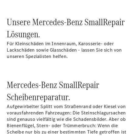
Unsere Mercedes-Benz SmallRepair
Übersicht
Neuwagenangebote
Lösungen.
Für Kleinschäden im Innenraum, Karosserie- oder
Lackschäden sowie Glasschäden - lassen Sie sich von
unseren Spezialisten helfen.
Übersicht
Transporter
Mercedes-Benz SmallRepair
Highlights
Leasing
Scheibenreparatur.
Privatkunden
Leasing
Aufgewirbelter Splitt vom Straßenrand oder Kiesel von
Gewerbekunden
vorausfahrenden Fahrzeugen: Die Steinschlagursachen
Finanzierung
sind genauso vielfältig wie die Schadensbilder. Aber ob
Privatkunden
Bienenflügel, Stern- oder Trümmerbruch: Wenn die
Finanzierung
Scheibe nur bis zu einer bestimmten Tiefe getroffen ist