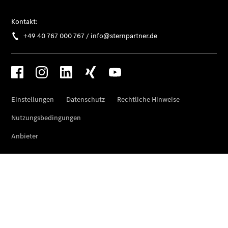
Übersicht
Finanzdienste
Mercedes-
Benz Rent
Reifen &
Kompletträder
Reifen- und
Komplettradschutz
EU-
Reifenlabel
Transporter-
Service