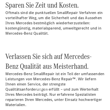
vereinbaren
Sparen Sie Zeit und Kosten.
Beratung
vereinbaren
Oftmals sind die punktuellen SmallRepair Verfahren ein
Servicetermin
vorteilhafter Weg, um die Sicherheit und das Aussehen
vereinbaren
Ihres Mercedes bestmöglich wiederherzustellen:
Tel.: +49 (0)
kostengünstig, materialsparend, umweltgerecht und in
40 767 000
Mercedes-Benz Qualität.
767
Verlassen Sie sich auf Mercedes-
Benz Qualität aus Meisterhand.
Mercedes-Benz SmallRepair ist ein Teil der umfassenden
Leistungen von Mercedes-Benz Repair™. Wir liefern
Ihnen einen Service, der strengste
Kaufen
Qualitätsanforderungen erfüllt – und zum Werterhalt
Ihres Mercedes beiträgt. Nur erfahrene Spezialisten
reparieren Ihren Mercedes, unter Einsatz hochwertiger
Materialien.