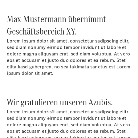
vereinbaren
Beratung
vereinbaren
Max Mustermann übernimmt
Servicetermin
Geschäftsbereich XY.
vereinbaren
Tel.: +49 (0)
Lorem ipsum dolor sit amet, consetetur sadipscing elitr,
40 767 000
sed diam nonumy eirmod tempor invidunt ut labore et
767
dolore magna aliquyam erat, sed diam voluptua. At vero
eos et accusam et justo duo dolores et ea rebum. Stet
clita kasd gubergren, no sea takimata sanctus est Lorem
ipsum dolor sit amet.
Wir gratulieren unseren Azubis.
Lorem ipsum dolor sit amet, consetetur sadipscing elitr,
Kaufen
sed diam nonumy eirmod tempor invidunt ut labore et
dolore magna aliquyam erat, sed diam voluptua. At vero
eos et accusam et justo duo dolores et ea rebum. Stet
clita kasd gubergren, no sea takimata sanctus est Lorem