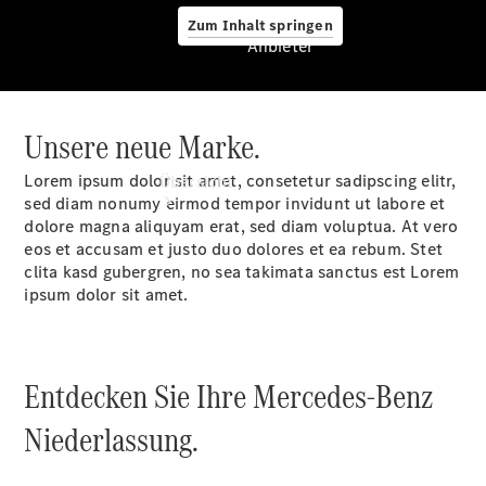
Zum Inhalt springen
Anbieter
Unsere neue Marke.
Anbieter
Lorem ipsum dolor sit amet, consetetur sadipscing elitr,
Übersicht
sed diam nonumy eirmod tempor invidunt ut labore et
dolore magna aliquyam erat, sed diam voluptua. At vero
eos et accusam et justo duo dolores et ea rebum. Stet
clita kasd gubergren, no sea takimata sanctus est Lorem
ipsum dolor sit amet.
Startseite
Modellübersicht
Entdecken Sie Ihre Mercedes-Benz
Konfigurator
Ansprechpartner
Niederlassung.
finden
Probefahrt