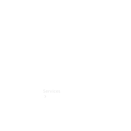
Umbaulösungen
Junge
Sterne
Digitale
Extras
Services