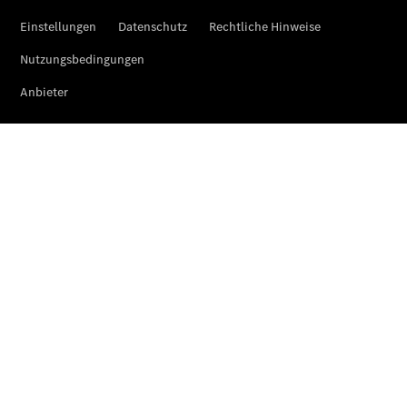
eSprinter
Pritschenfahrzeug
- elektrisch
Sprinter
Fahrgestell
eSprinter
Fahrgestell
- elektrisch
Vito
Vito
Kastenwagen
eVito
Kastenwagen
- elektrisch
Vito Mixto