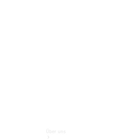
Neufahrzeuggarantie
Online-
Terminbuchung
Pannen- &
Schadenhilfe
Service für
Reisemobile
Teile &
Zubehör
Rückrufe &
Umrüstungen
Über uns