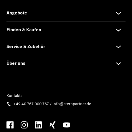
Gewerbekunden
Mercedes-
Benz
Store
Gebrauchtwagensuche
Elektrotransporter
Sprinter
Sprinter
Kastenwagen
eSprinter
Kastenwagen
- elektrisch
Sprinter
Tourer
Sprinter
Pritschenfahrzeug