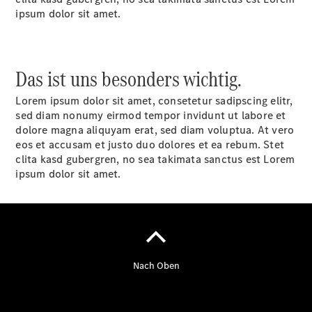
ipsum dolor sit amet.
Übersicht
Neuwagenangebote
Das ist uns besonders wichtig.
Lorem ipsum dolor sit amet, consetetur sadipscing elitr,
sed diam nonumy eirmod tempor invidunt ut labore et
dolore magna aliquyam erat, sed diam voluptua. At vero
eos et accusam et justo duo dolores et ea rebum. Stet
clita kasd gubergren, no sea takimata sanctus est Lorem
Übersicht
ipsum dolor sit amet.
Transporter
Highlights
Leasing
Privatkunden
Leasing
Gewerbekunden
Finanzierung
Privatkunden
Finanzierung