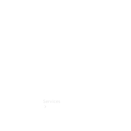
Junge
Sterne -
elektrisch
Mercedes-
Benz
Online
Store
Services