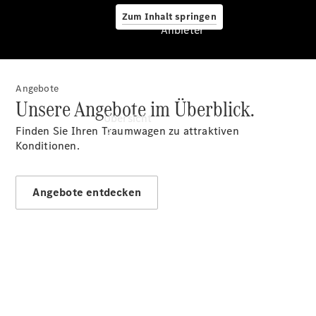
Zum Inhalt springen
Anbieter
Angebote
Anbieter
Unsere Angebote im Überblick.
Übersicht
Finden Sie Ihren Traumwagen zu attraktiven
Konditionen.
Angebote entdecken
Startseite
Ansprechpartner
finden
Beratung
vereinbaren
Servicetermin