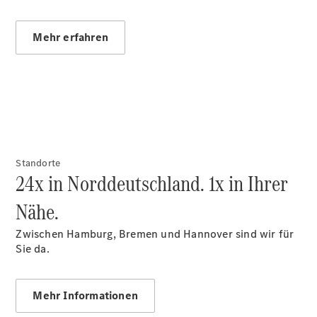
Mehr erfahren
Übersicht
140 Jahre
Innovation
Mercedes-
Benz
Store
Neuwagenangebote
Standorte
24x in Norddeutschland. 1x in Ihrer
Nähe.
Zwischen Hamburg, Bremen und Hannover sind wir für
Leasing
Sie da.
Privatkunden
Leasing
Gewerbekunden
Mehr Informationen
Finanzierung