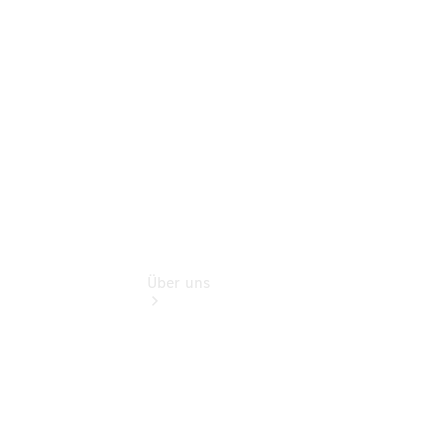
Gebrauchtwagensuche
Finanzdienste
Digitale
Extras
Über uns
Übersicht