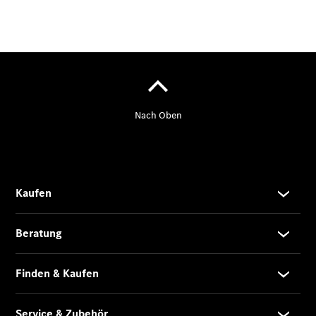
Privatkunden
Finanzierung
Gewerbekunden
Kurzfristig
verfügbare
Angebote
V-Klasse
V-Klasse
Marco Polo
Limousinen
Der
elektrische
CLA mit EQ-
Technologie
Der neue
CLA