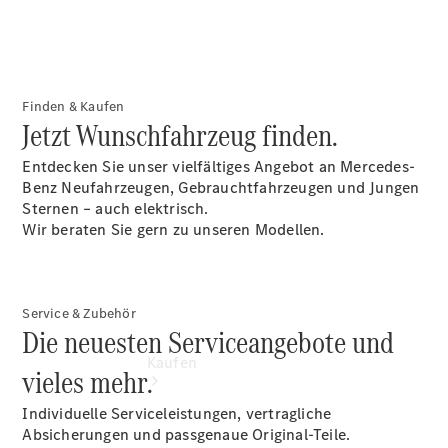
vereinbaren
Probefahrt
vereinbaren
Konfigurator
Modellübersicht
Finden & Kaufen
Tel.: +49 (0)
Jetzt Wunschfahrzeug finden.
40 767 000
767
Entdecken Sie unser vielfältiges Angebot an Mercedes-
Benz Neufahrzeugen, Gebrauchtfahrzeugen und Jungen
Sternen – auch elektrisch.
Wir beraten Sie gern zu unseren Modellen.
Service & Zubehör
Die neuesten Serviceangebote und
Kaufen
vieles mehr.
Individuelle Serviceleistungen, vertragliche
Absicherungen und passgenaue Original-Teile.