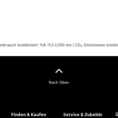
Übersicht
140 Jahre
Innovation
Mercedes-
Benz
brauch kombiniert: 9,8‒9,3 l/100 km | CO₂-Emissionen kombi
Store
Neuwagenangebote
Leasing
Privatkunden
Leasing
Gewerbekunden
Finanzierung