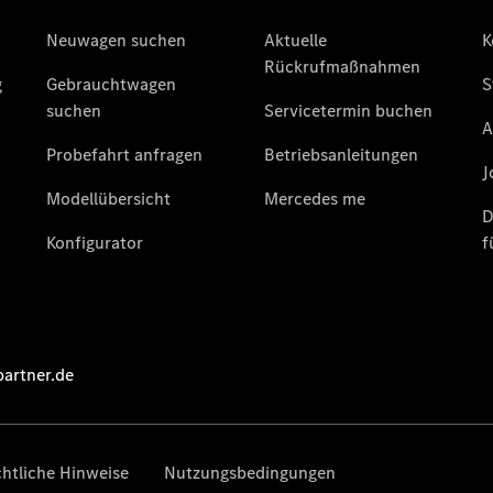
Privatkunden
Finanzierung
Gewerbekunden
Kurzfristig
verfügbare
Angebote
V-Klasse
V-Klasse
Marco Polo
Limousinen
Der
elektrische
CLA mit EQ-
Technologie
Der neue
CLA