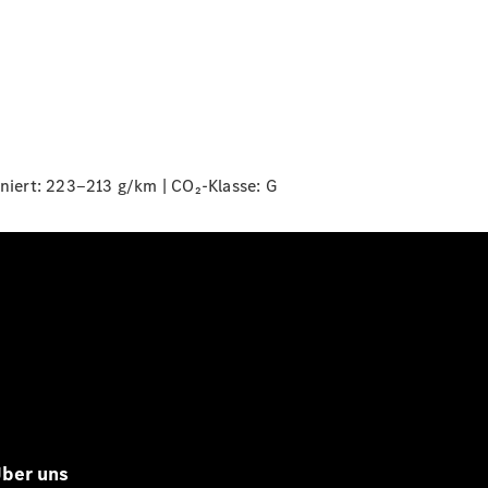
niert: 223‒213 g/km | CO₂-Klasse:
G