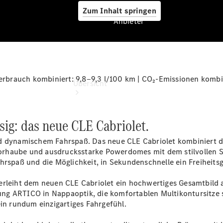
Zum Inhalt springen
Anbieter
Anbieter
brauch kombiniert: 9,8‒9,3 l/100 km | CO₂-Emissionen kombi
Übersicht
sig: das neue CLE Cabriolet.
nd dynamischem Fahrspaß. Das neue CLE Cabriolet kombiniert 
otorhaube und ausdrucksstarke Powerdomes mit dem stilvollen St
hrspaß und die Möglichkeit, in Sekundenschnelle ein Freiheits
Startseite
Ansprechpartner
erleiht dem neuen CLE Cabriolet ein hochwertiges Gesamtbild a
finden
ung ARTICO in Nappaoptik, die
komfortablen Multikontursitze
Beratung
in rundum einzigartiges Fahrgefühl.
vereinbaren
Servicetermin