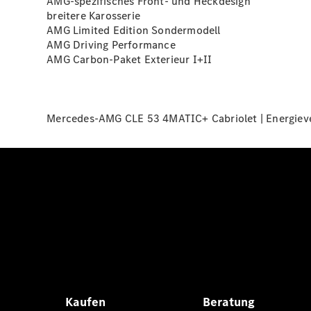
AMG-spezifisches Front- und Heckdesign
breitere Karosserie
AMG Limited Edition Sondermodell
AMG Driving Performance
AMG Carbon-Paket Exterieur
I+II
Mercedes-AMG CLE 53 4MATIC+ Cabriolet | Energiever