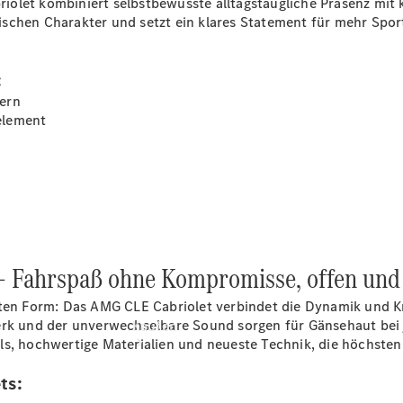
olet kombiniert selbstbewusste alltagstaugliche Präsenz mit k
vereinbaren
schen Charakter und setzt ein klares Statement für mehr Sport
Probefahrt
vereinbaren
Konfigurator
:
Modellübersicht
Tel.: +49 (0)
ern
40 767 000
element
767
 Fahrspaß ohne Kompromisse, offen und 
sten Form: Das AMG CLE Cabriolet verbindet die Dynamik und K
werk und der unverwechselbare Sound sorgen für Gänsehaut bei
Kaufen
ls, hochwertige Materialien und neueste Technik, die höchsten
ts: