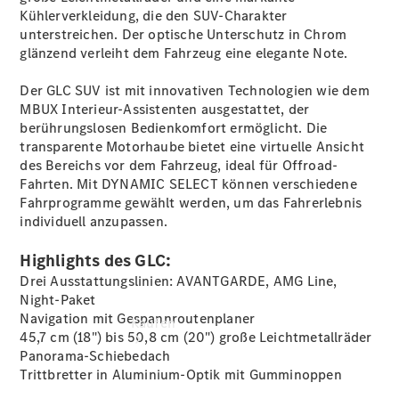
vereinbaren
Kühlerverkleidung, die den SUV-Charakter
Probefahrt
unterstreichen. Der optische Unterschutz in Chrom
vereinbaren
glänzend verleiht dem Fahrzeug eine elegante Note.
Konfigurator
Modellübersicht
Der GLC SUV ist mit innovativen Technologien wie dem
Tel.: +49 (0)
MBUX Interieur-Assistenten ausgestattet, der
40 767 000
berührungslosen Bedienkomfort ermöglicht. Die
767
transparente Motorhaube bietet eine virtuelle Ansicht
des Bereichs vor dem Fahrzeug, ideal für Offroad-
Fahrten. Mit DYNAMIC SELECT können verschiedene
Fahrprogramme gewählt werden, um das Fahrerlebnis
individuell anzupassen.
Highlights des GLC:
Drei Ausstattungslinien: AVANTGARDE, AMG Line,
Night-Paket
Navigation mit Gespannroutenplaner
Kaufen
45,7 cm (18") bis 50,8 cm (20") große
Leichtmetallräder
Panorama-Schiebedach
Trittbretter in Aluminium-Optik mit
Gumminoppen