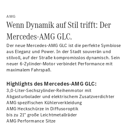
AMG
Wenn Dynamik auf Stil trifft: Der
Übersicht
140 Jahre
Mercedes-AMG GLC.
Innovation
Mercedes-
Der neue Mercedes-AMG GLC ist die perfekte Symbiose
Benz
aus Eleganz und Power. In der Stadt souverän und
Store
stilvoll, auf der Straße kompromisslos dynamisch. Sein
Neuwagenangebote
neuer 6-Zylinder-Motor verbindet Performance mit
maximalem Fahrspaß.
Highlights des Mercedes-AMG GLC:
3,0-Liter-Sechszylinder-Reihenmotor mit
Abgasturbolader und elektrischem Zusatzverdichter
Leasing
AMG spezifischen Kühlerverkleidung
Privatkunden
AMG Heckschürze in Diffusoroptik
Leasing
bis zu 21" große
Leichtmetallräder
Gewerbekunden
AMG Performance Sitze
Finanzierung