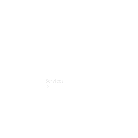
Benz
Online
Store
Services
Übersicht
Serviceangebote