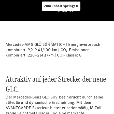
Zum Inhalt springen
Anbieter
Anbieter
Übersicht
Mercedes-AMG GLC 53 4MATIC+ | Energieverbrauch
kombiniert: 9,9-9,4 l/100 km | CO₂-Emissionen
kombiniert: 226‒214 g/km | CO₂-Klasse:
G
Attraktiv auf jeder Strecke: der neue
Startseite
GLC.
Ansprechpartner
finden
Der Mercedes-Benz GLC SUV beeindruckt durch seine
Beratung
stilvolle und dynamische Erscheinung. Mit dem
vereinbaren
AVANTGARDE Exterieur bietet er serienmäßig 18 Zoll
Servicetermin
große Leichtmetallräder und eine markante