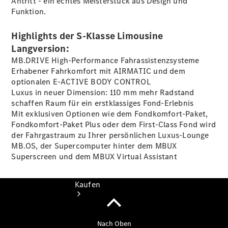
Antritt - ein echtes Meisterstück aus Design und
vereinbaren
Funktion.
Probefahrt
vereinbaren
Highlights der S-Klasse Limousine
Konfigurator
Modellübersicht
Langversion:
Tel.: +49 (0)
MB.DRIVE High-Performance Fahrassistenzsysteme
40 767 000
Erhabener Fahrkomfort mit AIRMATIC und dem
767
optionalen E-ACTIVE BODY
CONTROL
Luxus in neuer Dimension: 110 mm mehr Radstand
schaffen Raum für ein erstklassiges
Fond-Erlebnis
Mit exklusiven Optionen wie dem
Fondkomfort-Paket
,
Fondkomfort-Paket
Plus
oder dem First-Class Fond wird
der Fahrgastraum zu Ihrer persönlichen Luxus-Lounge
MB.OS, der Supercomputer hinter dem MBUX
Superscreen und dem MBUX Virtual Assistant
Kaufen