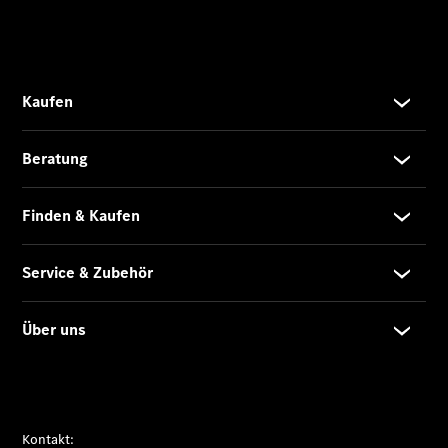
Übersicht
140 Jahre
Innovation
Mercedes-
Benz
Store
Neuwagenangebote
Leasing
Privatkunden
Leasing
Gewerbekunden
Finanzierung