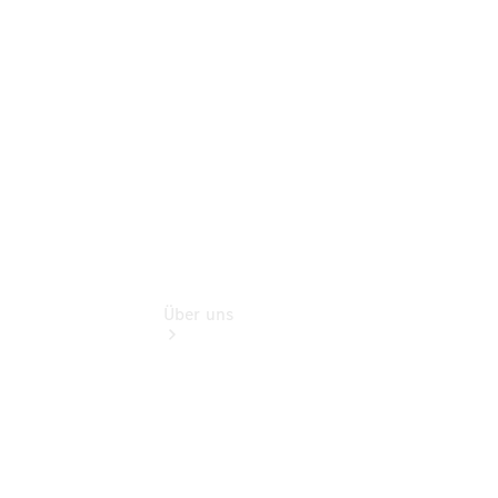
Gebrauchtwagensuche
Finanzdienste
Digitale
Extras
Über uns
Übersicht