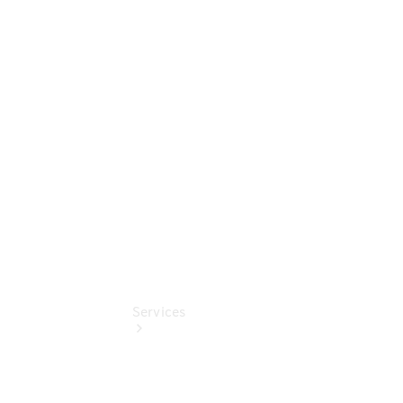
Junge
Sterne -
elektrisch
Mercedes-
Benz
Online
Store
Services