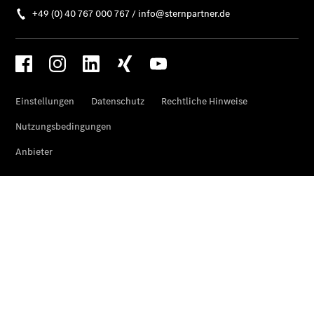
Privatkunden
Finanzierung
Gewerbekunden
Kurzfristig
verfügbare
Angebote
V-Klasse
V-Klasse
Marco Polo
Limousinen
Der
elektrische
CLA mit EQ-
Technologie
Der neue
CLA