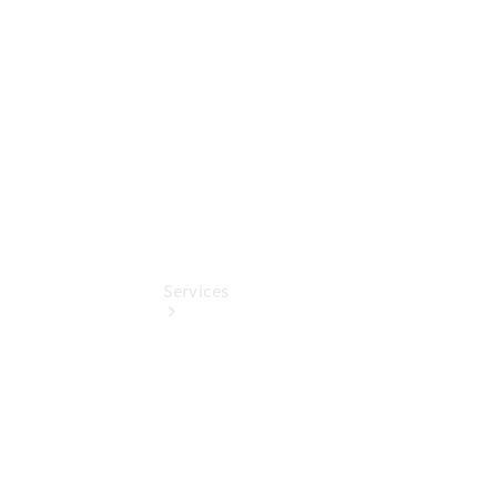
Benz
Online
Store
Services
Übersicht
Serviceangebote