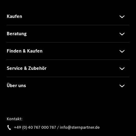
Privatkunden
Finanzierung
Gewerbekunden
Kurzfristig
verfügbare
Angebote
V-Klasse
V-Klasse
Marco Polo
Limousinen
Der
elektrische
CLA mit EQ-
Technologie
Der neue
CLA