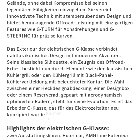
vereinbaren
Gelände, ohne dabei Kompromisse bei seinen
Probefahrt
legendären Fähigkeiten einzugehen. Sie vereint
vereinbaren
innovativste Technik mit atemberaubendem Design und
Konfigurator
bietet herausragende Offroad-Leistung mit einzigartigen
Modellübersicht
Features wie G-TURN für Achsdrehungen und G-
Tel.: +49 (0)
STEERING für präzise Kurven.
40 767 000
767
Das Exterieur der elektrischen G-Klasse verbindet
nahtlos ikonisches Design mit modernen Akzenten.
Seine klassische Silhouette, ein Zeugnis des Offroad-
Erbes, besticht nun durch Elemente wie den klassischen
Kühlergrill oder den Kühlergrill mit Black-Panel-
Kühlerverkleidung mit beleuchteter
Kontur
. Die Wahl
zwischen einer Heckdesignabdeckung, einer
Designbox
oder einem
Reserverad
, gepaart mit aerodynamisch
optimierten
Rädern
, steht für seine Evolution. Es ist das
Erbe der G-Klasse, das für das Elektrozeitalter neu
Kaufen
konzipiert wurde.
Highlights der elektrischen G-Klasse:
zwei Ausstattungslinien: Exterieur, AMG Line Exterieur