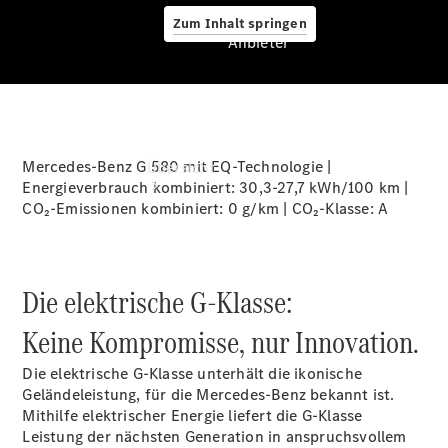
Zum Inhalt springen
Anbieter
Anbieter
Mercedes-Benz G 580 mit EQ-Technologie |
Übersicht
Energieverbrauch kombiniert: 30,3-27,7 kWh/100 km |
CO₂-Emissionen kombiniert: 0 g/km | CO₂-Klasse:
A
Die elektrische G-Klasse:
Startseite
Keine Kompromisse, nur Innovation.
Ansprechpartner
finden
Die elektrische G-Klasse unterhält die ikonische
Beratung
Geländeleistung, für die Mercedes-Benz bekannt ist.
vereinbaren
Mithilfe elektrischer Energie liefert die G-Klasse
Servicetermin
Leistung der nächsten Generation in anspruchsvollem