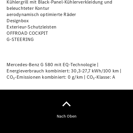
Kühlergrill mit Black-Panel-Kühlerverkleidung und
beleuchteter
Kontur
aerodynamisch optimierte
Räder
Designbox
Übersicht
Exterieur-Schutzleisten
140 Jahre
OFFROAD COCKPIT
Innovation
G-STEERING
Mercedes-
Benz
Store
Neuwagenangebote
Mercedes-Benz G 580 mit EQ-Technologie |
Energieverbrauch kombiniert: 30,3-27,7 kWh/100 km |
CO₂-Emissionen kombiniert: 0 g/km | CO₂-Klasse:
A
Leasing
Privatkunden
Leasing
Gewerbekunden
Finanzierung