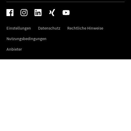
EQE
Limousine -
elektrisch
EQS
Limousine -
elektrisch
C-Klasse
Limousine
C-Klasse
Limousine -
elektrisch
E-Klasse
Limousine
S-Klasse
Limousine
S-Klasse
Lang
Mercedes-
Maybach S-
Klasse
SUVs