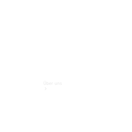
Gebrauchtwagensuche
Finanzdienste
Digitale
Extras
Über uns
Übersicht