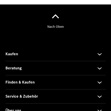
Privatkunden
Finanzierung
Gewerbekunden
Kurzfristig
verfügbare
Angebote
V-Klasse
V-Klasse
Marco Polo
Limousinen
Der
elektrische
CLA mit EQ-
Technologie
Der neue
CLA