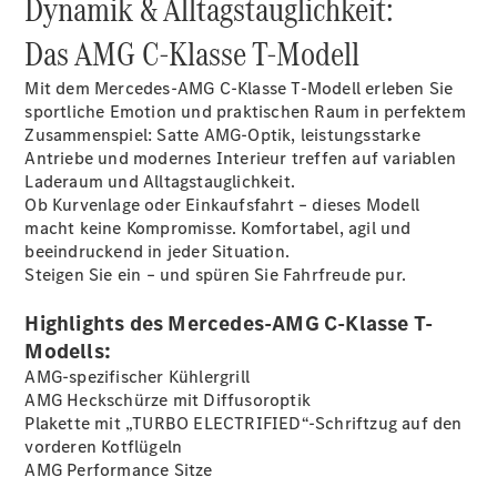
Dynamik & Alltagstauglichkeit:
Das AMG C-Klasse T-Modell
Übersicht
Mit dem Mercedes‑AMG C‑Klasse T‑Modell erleben Sie
140 Jahre
sportliche Emotion und praktischen Raum in perfektem
Innovation
Zusammenspiel: Satte AMG-Optik, leistungsstarke
Mercedes-
Antriebe und modernes Interieur treffen auf variablen
Benz
Laderaum und Alltags­tauglichkeit.
Store
Ob Kurvenlage oder Einkaufsfahrt – dieses Modell
Neuwagenangebote
macht keine Kompromisse. Komfortabel, agil und
beeindruckend in jeder Situation.
Steigen Sie ein – und spüren Sie Fahrfreude pur.
Highlights des Mercedes-AMG C-Klasse T-
Modells:
AMG-spezifischer Kühlergrill
Leasing
AMG Heckschürze mit Diffusoroptik
Privatkunden
Plakette mit „TURBO ELECTRIFIED“-Schriftzug auf den
Leasing
vorderen
Kotflügeln
Gewerbekunden
AMG Performance
Sitze
Finanzierung