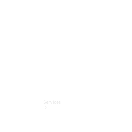
Junge
Sterne -
elektrisch
Mercedes-
Benz
Online
Store
Services