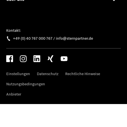
EQE
Limousine -
elektrisch
EQS
Limousine -
elektrisch
C-Klasse
Limousine
C-Klasse
Limousine -
elektrisch
E-Klasse
Limousine
S-Klasse
Limousine
S-Klasse
Lang
Mercedes-
Maybach S-
Klasse
SUVs