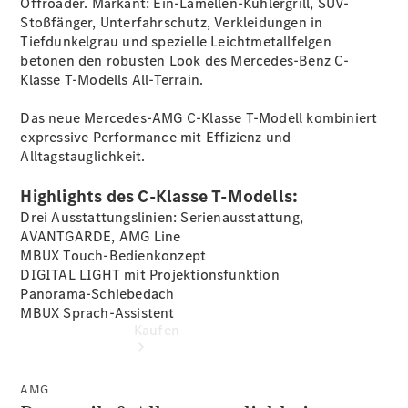
Offroader. Markant: Ein-Lamellen-Kühlergrill, SUV-
vereinbaren
Stoßfänger, Unterfahrschutz, Verkleidungen in
Probefahrt
Tiefdunkelgrau und spezielle Leichtmetallfelgen
vereinbaren
betonen den robusten Look des Mercedes-Benz C-
Konfigurator
Klasse T-Modells All-Terrain.
Modellübersicht
Tel.: +49 (0)
Das neue Mercedes-AMG C-Klasse T-Modell kombiniert
40 767 000
expressive Performance mit Effizienz und
767
Alltagstauglichkeit.
Highlights des C-Klasse T-Modells:
Drei Ausstattungslinien: Serienausstattung,
AVANTGARDE, AMG Line
MBUX Touch-Bedienkonzept
DIGITAL LIGHT mit
Projektionsfunktion
Panorama-Schiebedach
MBUX
Sprach-Assistent
Kaufen
AMG