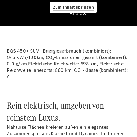
Zum Inhalt springen
Anbieter
Anbieter
EQS 450+ SUV | Energieverbrauch (kombiniert):
Übersicht
19,5 kWh/100km
, CO₂-Emissionen gesamt (kombiniert):
0,0 g/km
,Elektrische Reichweite:
698 km
, Elektrische
Reichweite innerorts:
860 km
, CO₂-Klasse (kombiniert):
A
Startseite
Rein elektrisch, umgeben von
Ansprechpartner
finden
reinstem Luxus.
Beratung
vereinbaren
Nahtlose Flächen kreieren außen ein elegantes
Servicetermin
Zusammenspiel aus Klarheit und Dynamik. Im Inneren