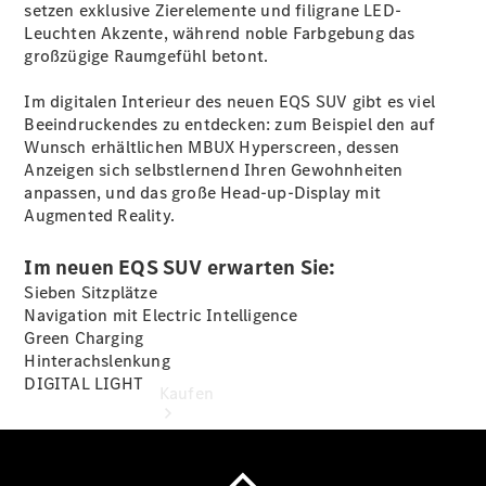
vereinbaren
setzen exklusive Zierelemente und filigrane LED-
Probefahrt
Leuchten Akzente, während noble Farbgebung das
vereinbaren
großzügige Raumgefühl betont.
Konfigurator
Modellübersicht
Im digitalen Interieur des neuen EQS SUV gibt es viel
Tel.: +49 (0)
Beeindruckendes zu entdecken: zum Beispiel den auf
40 767 000
Wunsch erhältlichen MBUX Hyperscreen, dessen
767
Anzeigen sich selbstlernend Ihren Gewohnheiten
anpassen, und das große Head-up-Display mit
Augmented Reality.
Im neuen EQS SUV erwarten Sie:
Sieben Sitzplätze
Navigation mit Electric Intelligence
Green Charging
Hinterachslenkung
DIGITAL LIGHT
Kaufen