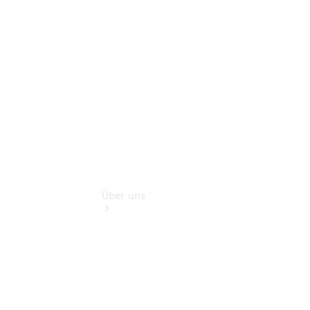
Gebrauchtwagensuche
Finanzdienste
Digitale
Extras
Über uns
Übersicht