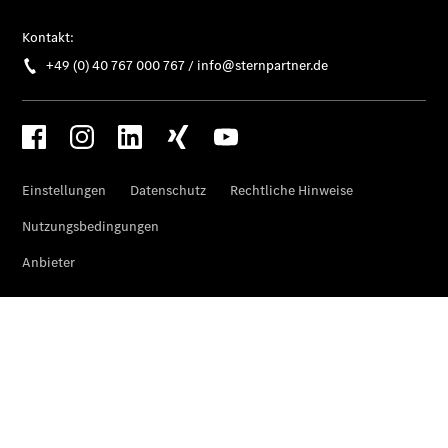
Privatkunden
Finanzierung
Gewerbekunden
Kurzfristig
verfügbare
Angebote
V-Klasse
V-Klasse
Marco Polo
Limousinen
Der
elektrische
CLA mit EQ-
Technologie
Der neue
CLA