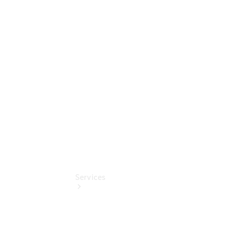
Junge
Sterne -
elektrisch
Mercedes-
Benz
Online
Store
Services