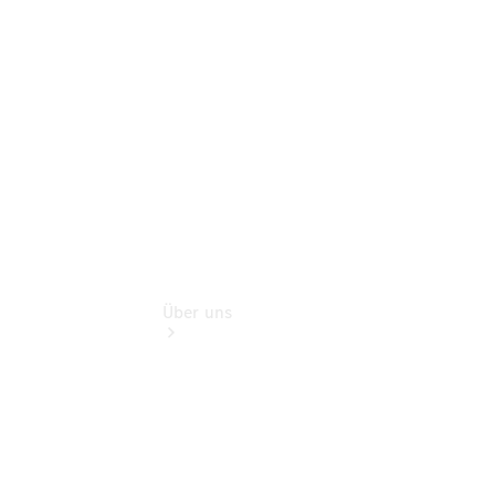
Gebrauchtwagensuche
Finanzdienste
Digitale
Extras
Über uns
Übersicht