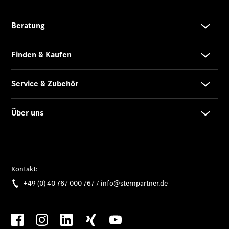
Privatkunden
Finanzierung
Gewerbekunden
Kurzfristig
verfügbare
Angebote
V-Klasse
V-Klasse
Marco Polo
Limousinen
Der
elektrische
CLA mit EQ-
Technologie
Der neue
CLA