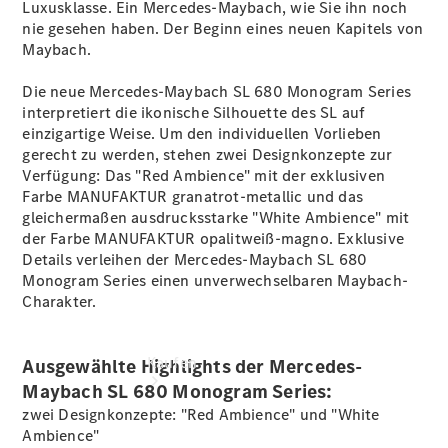
vereinbaren
Luxusklasse. Ein Mercedes-Maybach, wie Sie ihn noch
Probefahrt
nie gesehen haben. Der Beginn eines neuen Kapitels von
vereinbaren
Maybach.
Konfigurator
Modellübersicht
Die neue Mercedes-Maybach SL 680 Monogram Series
Tel.: +49 (0)
interpretiert die ikonische Silhouette des SL auf
40 767 000
einzigartige Weise. Um den individuellen Vorlieben
767
gerecht zu werden, stehen zwei Designkonzepte zur
Verfügung: Das "Red Ambience" mit der exklusiven
Farbe MANUFAKTUR granatrot-metallic und das
gleichermaßen ausdrucksstarke "White Ambience" mit
der Farbe MANUFAKTUR opalitweiß-magno. Exklusive
Details verleihen der Mercedes-Maybach SL 680
Monogram Series einen unverwechselbaren Maybach-
Charakter.
Kaufen
Ausgewählte Highlights der Mercedes-
Maybach SL 680 Monogram Series:
zwei Designkonzepte: "Red Ambience" und "White
Ambience"