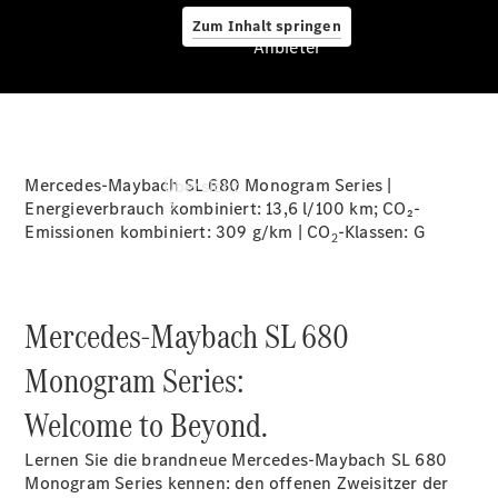
Zum Inhalt springen
Anbieter
Anbieter
Mercedes-Maybach SL 680 Monogram Series |
Übersicht
Energieverbrauch kombiniert: 13,6 l/100 km; CO₂-
Emissionen kombiniert: 309 g/km | CO
-Klassen: G
2
Mercedes-Maybach SL 680
Startseite
Monogram Series:
Ansprechpartner
finden
Welcome to Beyond.
Beratung
vereinbaren
Lernen Sie die brandneue Mercedes-Maybach SL 680
Servicetermin
Monogram Series kennen: den offenen Zweisitzer der