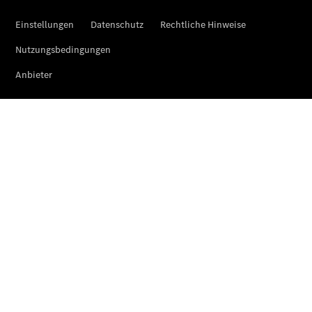
EQE
Limousine -
elektrisch
EQS
Limousine -
elektrisch
C-Klasse
Limousine
C-Klasse
Limousine -
elektrisch
E-Klasse
Limousine
S-Klasse
Limousine
S-Klasse
Lang
Mercedes-
Maybach S-
Klasse
SUVs