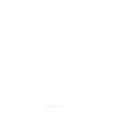
Junge
Sterne -
elektrisch
Mercedes-
Benz
Online
Store
Services