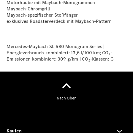
Motorhaube mit
Maybach-Monogrammen
Maybach-Chromgrill
Maybach-spezifischer Stoßfänger
exklusives Roadsterverdeck mit Maybach-Pattern
Übersicht
140 Jahre
Innovation
Mercedes-
Mercedes-Maybach SL 680 Monogram Series |
Benz
Energieverbrauch kombiniert: 13,6 l/100 km; CO₂-
Store
Emissionen kombiniert: 309 g/km | CO
-Klassen: G
Neuwagenangebote
2
Leasing
Privatkunden
Leasing
Gewerbekunden
Finanzierung