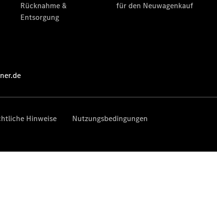
Übersicht
Neuwagenangebote
Übersicht
Transporter
Highlights
Leasing
Privatkunden
Leasing
Gewerbekunden
Finanzierung
Privatkunden
Finanzierung