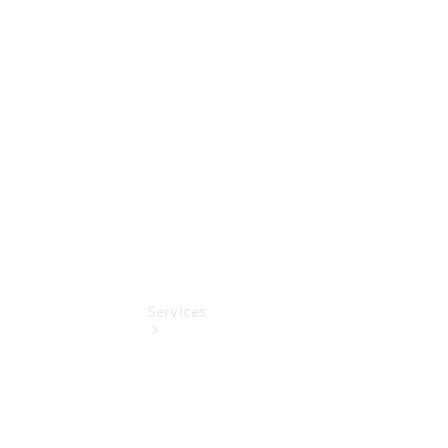
Umbaulösungen
Junge
Sterne
Digitale
Extras
Services