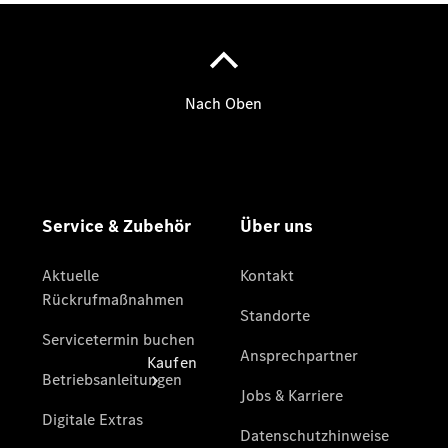
vereinbaren
Beratung
vereinbaren
Servicetermin
vereinbaren
Tel.: +49 (0)
40 767 000
767
Kaufen