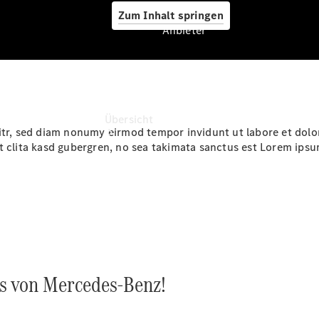
Zum Inhalt springen
Anbieter
Anbieter
Übersicht
litr, sed diam nonumy eirmod tempor invidunt ut labore et dolo
t clita kasd gubergren, no sea takimata sanctus est Lorem ipsu
Startseite
Modellübersicht
Konfigurator
ts von Mercedes-Benz!
Ansprechpartner
finden
Probefahrt