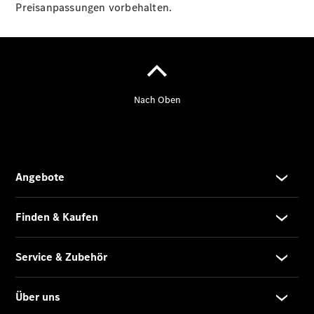
Vito Tourer
Preisanpassungen vorbehalten.
eVito
Tourer -
elektrisch
Citan
Citan
Kastenwagen
eCitan
Kastenwagen
- elektrisch
Citan
Tourer
eCitan
Tourer -
elektrisch
Auf- und