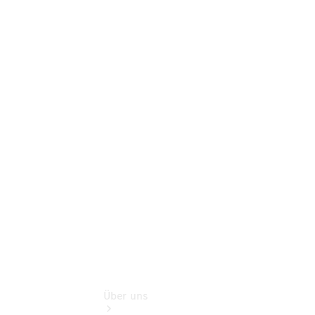
Neufahrzeuggarantie
Online-
Terminbuchung
Pannen- &
Schadenhilfe
Service für
Reisemobile
Teile &
Zubehör
Rückrufe &
Umrüstungen
Über uns