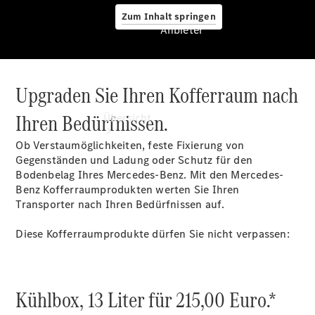
Zum Inhalt springen
Anbieter
Upgraden Sie Ihren Kofferraum nach
Anbieter
Ihren Bedürfnissen.
Übersicht
Ob Verstaumöglichkeiten, feste Fixierung von
Gegenständen und Ladung oder Schutz für den
Bodenbelag Ihres Mercedes-Benz. Mit den Mercedes-
Benz Kofferraumprodukten werten Sie Ihren
Transporter nach Ihren Bedürfnissen auf.
Startseite
Diese Kofferraumprodukte dürfen Sie nicht verpassen:
Modellübersicht
Konfigurator
Ansprechpartner
finden
Kühlbox, 13 Liter für 215,00 Euro.*
Probefahrt