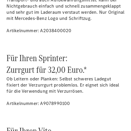
Nichtgebrauch einfach und schnell zusammengeklappt
und sehr gut im Laderaum verstaut werden. Nur Original
mit Mercedes-Benz Logo und Schriftzug.
Übersicht
Neuwagenangebote
Artikelnummer: A2038400020
Für Ihren Sprinter:
Zurrgurt für 32,00 Euro.*
Übersicht
Transporter
Ob Leitern oder Planken: Selbst schweres Ladegut
Highlights
fixiert der Verzurrgurt problemlos. Er eignet sich ideal
Leasing
für die Verwendung mit Verzurrösen.
Privatkunden
Leasing
Artikelnummer: A9078990100
Gewerbekunden
Finanzierung
Privatkunden
Finanzierung
Für Ihren Vito.