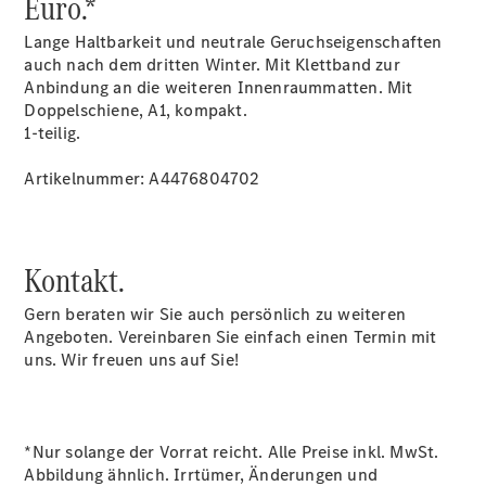
Euro.*
eSprinter
Pritschenfahrzeug
Lange Haltbarkeit und neutrale Geruchseigenschaften
- elektrisch
auch nach dem dritten Winter. Mit Klettband zur
Sprinter
Anbindung an die weiteren Innenraummatten. Mit
Fahrgestell
Doppelschiene, A1, kompakt.
eSprinter
1-teilig.
Fahrgestell
- elektrisch
Artikelnummer: A4476804702
Vito
Kontakt.
Gern beraten wir Sie auch persönlich zu weiteren
Angeboten. Vereinbaren Sie einfach einen Termin mit
Vito
uns. Wir freuen uns auf Sie!
Kastenwagen
eVito
Kastenwagen
- elektrisch
*Nur solange der Vorrat reicht. Alle Preise inkl. MwSt.
Vito Mixto
Abbildung ähnlich. Irrtümer, Änderungen und