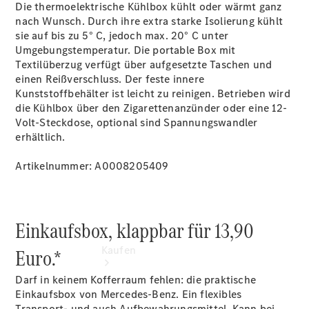
vereinbaren
Die thermoelektrische Kühlbox kühlt oder wärmt ganz
Beratung
nach Wunsch. Durch ihre extra starke Isolierung kühlt
vereinbaren
sie auf bis zu 5° C, jedoch max. 20° C unter
Servicetermin
Umgebungstemperatur. Die portable Box mit
vereinbaren
Textilüberzug verfügt über aufgesetzte Taschen und
Tel.: +49 (0)
einen Reißverschluss. Der feste innere
40 767 000
Kunststoffbehälter ist leicht zu reinigen. Betrieben wird
767
die Kühlbox über den Zigarettenanzünder oder eine 12-
Volt-Steckdose, optional sind Spannungswandler
erhältlich.
Artikelnummer: A0008205409
Einkaufsbox, klappbar für 13,90
Kaufen
Euro.*
Darf in keinem Kofferraum fehlen: die praktische
Einkaufsbox von Mercedes-Benz. Ein flexibles
Transport- und auch Aufbewahrungsmittel. Kann bei