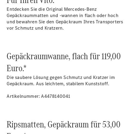
Gewerbekunden
Mercedes-
Entdecken Sie die Original Mercedes-Benz
Benz
Gepäckraummatten und -wannen in flach oder hoch
Store
und bewahren Sie den Gepäckraum Ihres Transporters
Gebrauchtwagensuche
vor Schmutz und Kratzern.
Elektrotransporter
Sprinter
Gepäckraumwanne, flach für 119,00
Euro.*
Die saubere Lösung gegen Schmutz und Kratzer im
Sprinter
Gepäckraum. Aus leichtem, stabilem Kunststoff.
Kastenwagen
eSprinter
Artikelnummer: A4478140041
Kastenwagen
- elektrisch
Sprinter
Tourer
Ripsmatten, Gepäckraum für 53,00
Sprinter
Pritschenfahrzeug