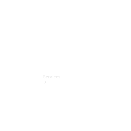
Benz
Online
Store
Services
Übersicht
Serviceangebote