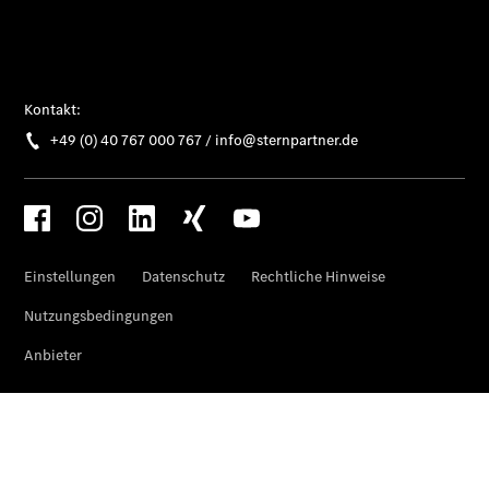
Privatkunden
Finanzierung
Gewerbekunden
Kurzfristig
verfügbare
Angebote
V-Klasse
V-Klasse
Marco Polo
Limousinen
Der
elektrische
CLA mit EQ-
Technologie
Der neue
CLA