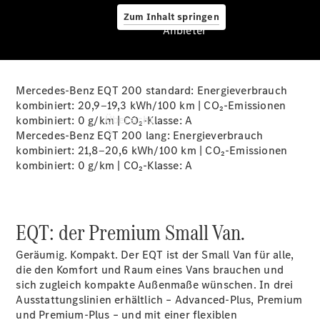
Zum Inhalt springen
Anbieter
Mercedes-Benz EQT 200 standard: Energieverbrauch
Anbieter
kombiniert: 20,9‒19,3 kWh/100 km | CO₂-Emissionen
Übersicht
kombiniert: 0 g/km | CO₂-Klasse:
A
Mercedes-Benz EQT 200 lang: Energieverbrauch
kombiniert: 21,8‒20,6 kWh/100 km | CO₂-Emissionen
kombiniert: 0 g/km | CO₂-Klasse:
A
EQT: der Premium Small Van.
Startseite
Ansprechpartner
Geräumig. Kompakt. Der EQT ist der Small Van für alle,
finden
die den Komfort und Raum eines Vans brauchen und
Beratung
sich zugleich kompakte Außenmaße wünschen. In drei
vereinbaren
Ausstattungslinien erhältlich – Advanced-Plus, Premium
Servicetermin
und Premium-Plus – und mit einer flexiblen