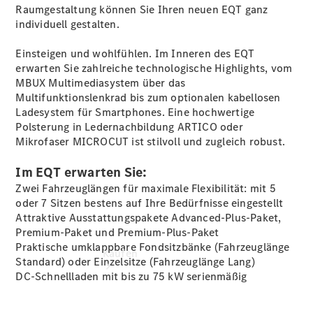
vereinbaren
Raumgestaltung können Sie Ihren neuen EQT ganz
Probefahrt
individuell gestalten.
vereinbaren
Konfigurator
Einsteigen und wohlfühlen. Im Inneren des EQT
Modellübersicht
erwarten Sie zahlreiche technologische Highlights, vom
Tel.: +49 (0)
MBUX Multimediasystem über das
40 767 000
Multifunktionslenkrad bis zum optionalen kabellosen
767
Ladesystem für Smartphones. Eine hochwertige
Polsterung in Ledernachbildung ARTICO oder
Mikrofaser MICROCUT ist stilvoll und zugleich robust.
Im EQT erwarten Sie:
Zwei Fahrzeuglängen für maximale Flexibilität: mit 5
oder 7 Sitzen bestens auf Ihre Bedürfnisse eingestellt
Attraktive Ausstattungspakete Advanced-Plus-Paket,
Premium-Paket und Premium-Plus-Paket
Praktische umklappbare Fondsitzbänke (Fahrzeuglänge
Kaufen
Standard) oder Einzelsitze (Fahrzeuglänge Lang)
DC-Schnellladen mit bis zu 75 kW serienmäßig