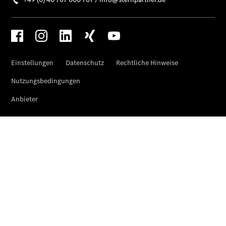
Privatkunden
Finanzierung
Gewerbekunden
Kurzfristig
verfügbare
Angebote
V-Klasse
V-Klasse
Marco Polo
Limousinen
Der
elektrische
CLA mit EQ-
Technologie
Der neue
CLA