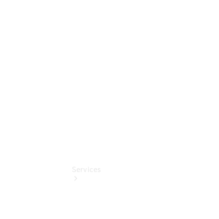
Junge
Sterne -
elektrisch
Mercedes-
Benz
Online
Store
Services