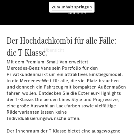
Zum Inhalt springen
Anbieter
Der Hochdachkombi für alle Fälle:
Anbieter
die T-Klasse.
Übersicht
Mit dem Premium-Small-Van erweitert
Mercedes‑Benz Vans sein Portfolio für den
Privatkundenmarkt um ein attraktives Einstiegsmodell
in die Mercedes-Welt für alle, die viel Platz brauchen
und dennoch ein Fahrzeug mit kompakten Außenmaßen
fahren wollen. Entdecken Sie die Exterieur-Highlights
Startseite
der T-Klasse. Die beiden Lines Style und Progressive,
Ansprechpartner
eine große Auswahl an Lackfarben sowie vielfältige
finden
Rädervarianten lassen keine
Beratung
Individualisierungswünsche offen.
vereinbaren
Servicetermin
Der Innenraum der T-Klasse bietet eine ausgewogene