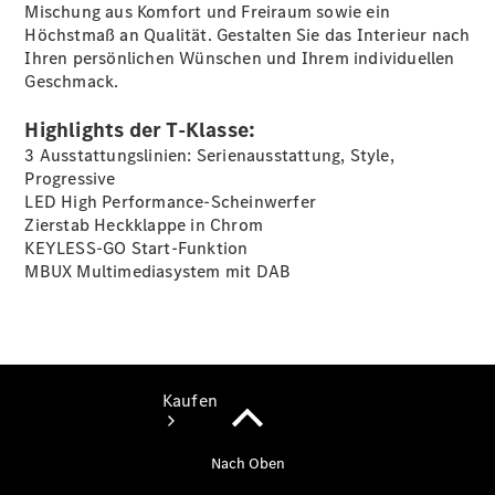
vereinbaren
Mischung aus Komfort und Freiraum sowie ein
Probefahrt
Höchstmaß an Qualität. Gestalten Sie das Interieur nach
vereinbaren
Ihren persönlichen Wünschen und Ihrem individuellen
Konfigurator
Geschmack.
Modellübersicht
Tel.: +49 (0)
Highlights der T-Klasse:
40 767 000
3 Ausstattungslinien: Serienausstattung, Style,
767
Progressive
LED High Performance-Scheinwerfer
Zierstab Heckklappe in Chrom
KEYLESS-GO Start-Funktion
MBUX Multimediasystem mit DAB
Kaufen