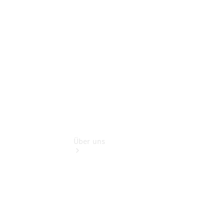
Gebrauchtwagensuche
Finanzdienste
Digitale
Extras
Über uns
Übersicht